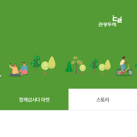
.
합께삽시다 마켓
스토리